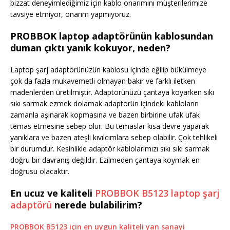
bizzat deneyimlediğimiz için kablo onarımını müşterilerimize
tavsiye etmiyor, onarım yapmıyoruz.
PROBBOK laptop adaptörünün kablosundan
duman çıktı yanık kokuyor, neden?
Laptop şarj adaptörünüzün kablosu içinde eğilip bükülmeye
çok da fazla mukavemetli olmayan bakır ve farklı iletken
madenlerden üretilmiştir. Adaptörünüzü çantaya koyarken sıkı
sıkı sarmak ezmek dolamak adaptörün içindeki kabloların
zamanla aşınarak kopmasına ve bazen birbirine ufak ufak
temas etmesine sebep olur. Bu temaslar kısa devre yaparak
yanıklara ve bazen ateşli kıvılcımlara sebep olabilir. Çok tehlikeli
bir durumdur. Kesinlikle adaptör kablolarımızı sıkı sıkı sarmak
doğru bir davranış değildir. Ezilmeden çantaya koymak en
doğrusu olacaktır.
En ucuz ve kaliteli
PROBBOK B5123 laptop şarj
adaptörü
nerede bulabilirim?
PROBBOK B5123 için en uygun kaliteli yan sanayi