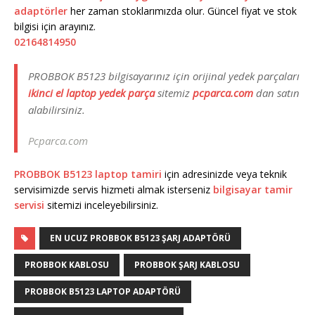
adaptörler
her zaman stoklarımızda olur. Güncel fiyat ve stok
bilgisi için arayınız.
02164814950
PROBBOK B5123 bilgisayarınız için orijinal yedek parçaları
ikinci el laptop yedek parça
sitemiz
pcparca.com
dan satın
alabilirsiniz.
Pcparca.com
PROBBOK B5123 laptop tamiri
için adresinizde veya teknik
servisimizde servis hizmeti almak isterseniz
bilgisayar tamir
servisi
sitemizi inceleyebilirsiniz.
EN UCUZ PROBBOK B5123 ŞARJ ADAPTÖRÜ
PROBBOK KABLOSU
PROBBOK ŞARJ KABLOSU
PROBBOK B5123 LAPTOP ADAPTÖRÜ